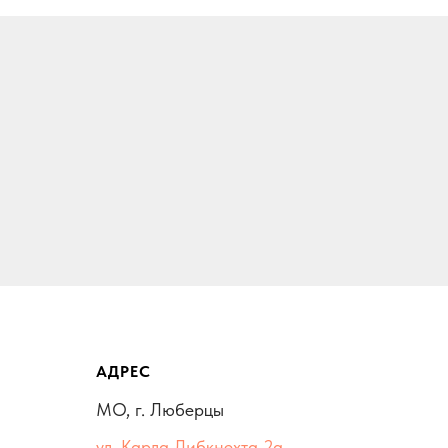
АДРЕС
МО, г. Люберцы
ул. Карла Либкнехта 2а