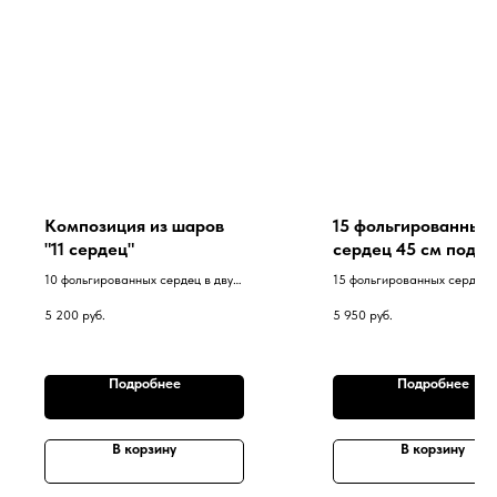
Композиция из шаров
15 фольгированных
"11 сердец"
сердец 45 см под
потолок
10 фольгированных сердец в двух
15 фольгированных сердец 
фонтанах на грузиках. Сердце 80
гелием
5 200
руб.
5 950
руб.
см на грузике.
Подробнее
Подробнее
В корзину
В корзину