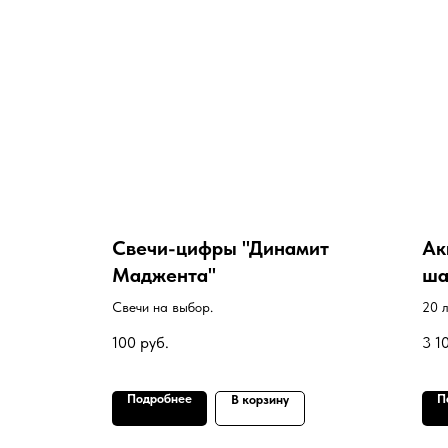
Свечи-цифры "Динамит
Ак
Маджента"
ша
ЦВ
Свечи на выбор.
20 
гел
100
руб.
3 1
Подробнее
П
В корзину