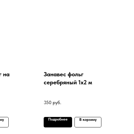
г на
Занавес фольг
серебряный 1х2 м
350
руб.
Подробнее
ину
В корзину