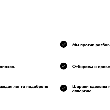
Мы против разбавл
апахов.
Отбираем и прове
каждая лента подобрана
Шарики сделаны и
аллергию.