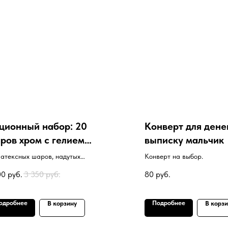
ционный набор: 20
Конверт для дене
ров хром с гелием
выписку мальчик
ЕТА НА ВЫБОР
латексных шаров, надутых
Конверт на выбор.
ием под потолок
00
руб.
3 350
руб.
80
руб.
одробнее
Подробнее
В корзину
В корз