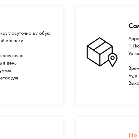
Са
круглосуточно в любую
Адре
ой области.
Г. Л
Ухто
глосуточно
ь в день
Врем
суммы
Будн
етах для
Выхо
Не 