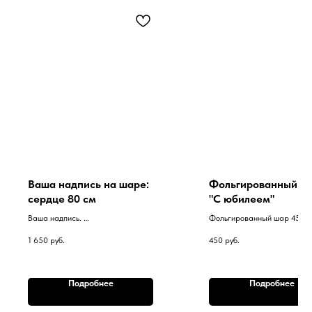
Ваша надпись на шаре:
Фольгированный ш
сердце 80 см
"С юбилеем"
Ваша надпись.
Фольгированный шар 45 см
Цвета шаров ассорти на выбор.
грузике.
1 650
руб.
450
руб.
Подробнее
Подробнее