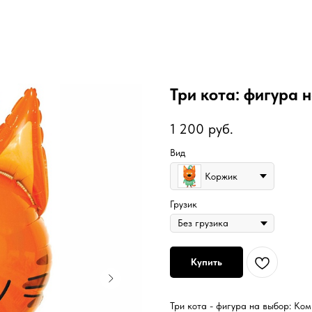
Три кота: фигура 
1 200
руб.
Вид
Коржик
Грузик
Купить
Три кота - фигура на выбор: Ко