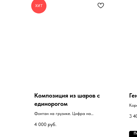
ХИТ
Композиция из шаров с
Ге
единорогом
Кор
шар
Фонтан на грузике. Цифра на
3 4
грузике. Фигура на грузике.
4 000
руб.
П