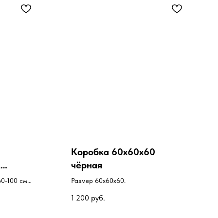
Коробка 60х60х60
м
чёрная
ОР
0-100 см
Размер 60х60х60.
1 200
руб.