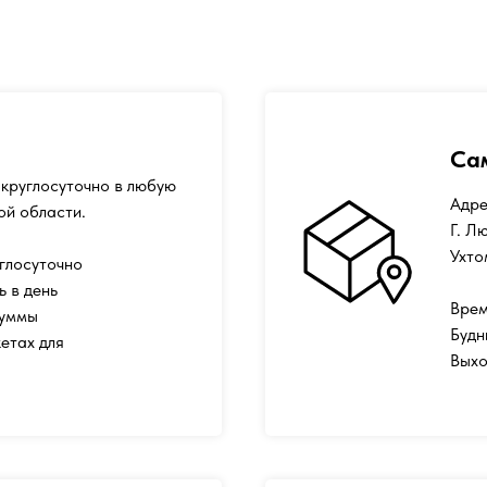
Са
круглосуточно в любую
Адре
ой области.
Г. Л
Ухто
глосуточно
ь в день
Врем
суммы
Будн
етах для
Выхо