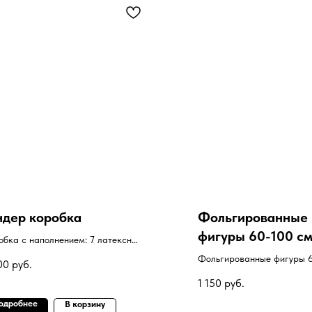
ндер коробка
Фольгированные
фигуры 60-100 с
обка с наполнением: 7 латексных
ФИГУРА НА ВЫБ
ов.
Фольгированные фигуры 6
00
руб.
с гелием на выбор.
1 150
руб.
одробнее
В корзину