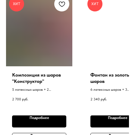
ХИТ
ХИТ
Композиция из шаров
Фонтан из золотых
"Конструктор"
шаров
5 латексных шаров + 2
6 латексных шаров + 3
фольгированных шара 45 см в
фольгированных шара 45 см
2 700
руб.
2 340
руб.
фонтане на грузике. Цифра на
фонтане на грузике.
грузике.
Подробнее
Подробнее