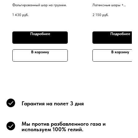
Фольгированный шар на грузике.
Латексные шары +
фольгированные шары в фо
1 430
руб.
2 150
руб.
на грузике.
Подробнее
Подробнее
В корзину
В корзину
Гарантия на полет 3 дня
Мы против разбавленного газа и
используем 100% гелий.