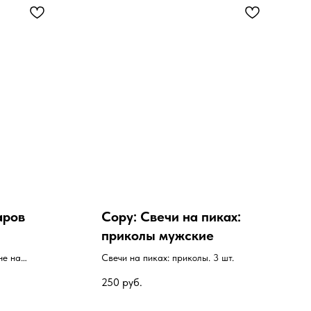
аров
Copy: Свечи на пиках:
приколы мужские
не на
Свечи на пиках: приколы. 3 шт.
.
250
руб.