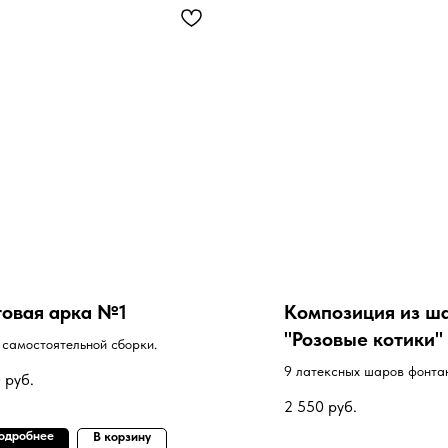
товая арка №1
Композиция из ш
"Розовые котики"
 самостоятельной сборки.
9 латексных шаров фонта
0
руб.
грузике. Цифра на грузике
2 550
руб.
одробнее
В корзину