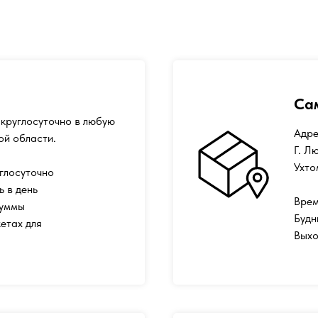
Са
круглосуточно в любую
Адре
ой области.
Г. Л
Ухто
глосуточно
ь в день
Врем
суммы
Будн
етах для
Выхо