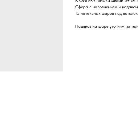
К ФИГУРА Мишка милый 89 см н
Сфера с наполнением и надписью
15 латексных шаров под потолок
Надпись на шаре уточним по тел