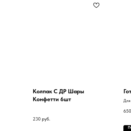
Колпак С ДР Шары
Го
Конфетти 6шт
Для
65
230
руб.
П