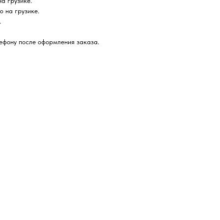
а грузике.
 на грузике.
.
ефону после оформления заказа.