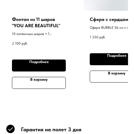
Фонтан из 11 шаров
Сфера с сердцами
"YOU ARE BEAUTIFUL"
Сфера BUBBLE 56 см с печ
на грузике.
10 латексных шаров + 1
1 250
руб.
фольгированный в фонтане на
2 100
руб.
грузике.
Подробнее
Подробнее
В корзину
В корзину
Гарантия на полет 3 дня